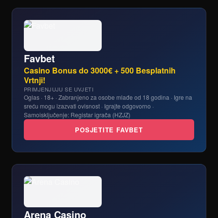
Favbet
Casino Bonus do 3000€ + 500 Besplatnih
Vrtnji!
PRIMJENJUJU SE UVJETI
Oglas · 18+ · Zabranjeno za osobe mlađe od 18 godina · Igre na
sreću mogu izazvati ovisnost · Igrajte odgovorno ·
Samoisključenje: Registar igrača (HZJZ)
POSJETITE FAVBET
Arena Casino