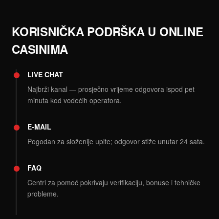
KORISNIČKA PODRŠKA U ONLINE
CASINIMA
LIVE CHAT
Najbrži kanal — prosječno vrijeme odgovora ispod pet
minuta kod vodećih operatora.
E-MAIL
Pogodan za složenije upite; odgovor stiže unutar 24 sata.
FAQ
Centri za pomoć pokrivaju verifikaciju, bonuse i tehničke
probleme.