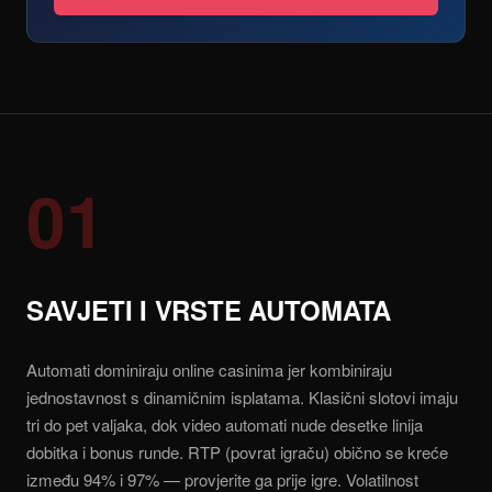
01
SAVJETI I VRSTE AUTOMATA
Automati dominiraju online casinima jer kombiniraju
jednostavnost s dinamičnim isplatama. Klasični slotovi imaju
tri do pet valjaka, dok video automati nude desetke linija
dobitka i bonus runde. RTP (povrat igraču) obično se kreće
između 94% i 97% — provjerite ga prije igre. Volatilnost