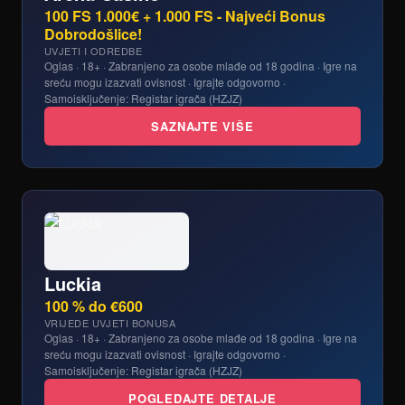
100 FS 1.000€ + 1.000 FS - Najveći Bonus
Dobrodošlice!
UVJETI I ODREDBE
Oglas · 18+ · Zabranjeno za osobe mlađe od 18 godina · Igre na
sreću mogu izazvati ovisnost · Igrajte odgovorno ·
Samoisključenje: Registar igrača (HZJZ)
SAZNAJTE VIŠE
Luckia
100 % do €600
VRIJEDE UVJETI BONUSA
Oglas · 18+ · Zabranjeno za osobe mlađe od 18 godina · Igre na
sreću mogu izazvati ovisnost · Igrajte odgovorno ·
Samoisključenje: Registar igrača (HZJZ)
POGLEDAJTE DETALJE